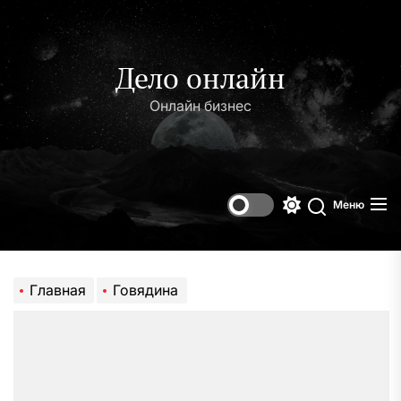
Перейти
к
содержимому
Дело онлайн
Онлайн бизнес
Меню
Переключени
Поиск
цветового
режима
Главная
Говядина