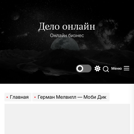
Перейти
к
содержимому
Дело онлайн
Онлайн бизнес
Меню
Переключени
Поиск
цветового
режима
Главная
Герман Мелвилл — Моби Дик