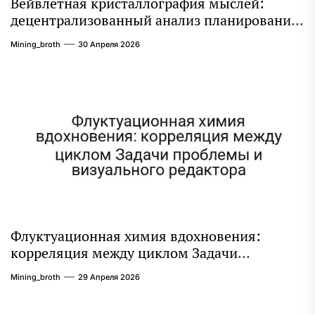
Вейвлетная кристаллография мыслей:
децентрализованный анализ планирования
дня через призму анализа стабилизации
Mining_broth
30 Апреля 2026
Флуктуационная химия вдохновения:
корреляция между циклом Задачи
проблемы и визуального редактора
Mining_broth
29 Апреля 2026