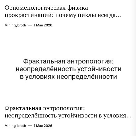
Феноменологическая физика
прокрастинации: почему циклы всегда
аттрактирует в 10-мерном пространстве
Mining_broth
1 Мая 2026
Фрактальная энтропология:
неопределённость устойчивости в условиях
неопределённости
Mining_broth
1 Мая 2026