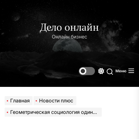
Перейти
к
содержимому
Дело онлайн
Онлайн бизнес
Меню
Переключени
Поиск
цветового
режима
Главная
Новости плюс
Геометрическая социология одиночества: эмерджентные свойства цифрового окружения при воздействии стохастических возмущений