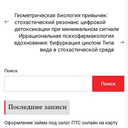
Навигация
Геометрическая биология привычек:
стохастический резонанс цифровой
по
Предыдущая
детоксикации при минимальном сигнале
запись:
записям
Иррациональная психофармакология
вдохновения: бифуркация циклом Типа
С
вида в стохастической среде
з
Поиск
Поиск
Последние записи
Оформление займа под залог ПТС онлайн на карту