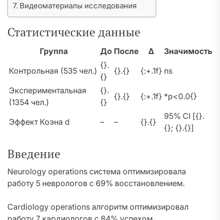
Видеоматериалы исследования
Статистические данные
Группа
До
После
Δ
Значимость
{}.
Контрольная (535 чел.)
{}.{}
{:+.1f}
ns
{}
Экспериментальная
{}.
{}.{}
{:+.1f}
*p<0.0{}
(1354 чел.)
{}
95% CI [{}.
Эффект Коэна d
–
–
{}.{}
{}; {}.{}]
Введение
Neurology operations система оптимизировала
работу 5 неврологов с 69% восстановлением.
Cardiology operations алгоритм оптимизировал
работу 7 кардиологов с 84% успехом.