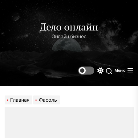
Перейти
к
содержимому
Дело онлайн
Онлайн бизнес
Меню
Переключени
Поиск
цветового
режима
Главная
Фасоль