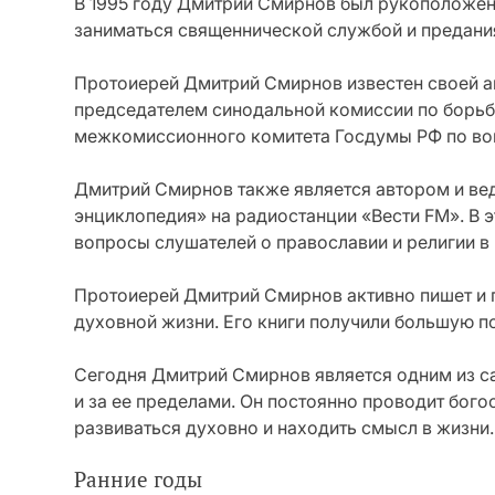
В 1995 году Дмитрий Смирнов был рукоположен в
заниматься священнической службой и предани
Протоиерей Дмитрий Смирнов известен своей а
председателем синодальной комиссии по борьб
межкомиссионного комитета Госдумы РФ по воп
Дмитрий Смирнов также является автором и в
энциклопедия» на радиостанции «Вести FM». В 
вопросы слушателей о православии и религии в
Протоиерей Дмитрий Смирнов активно пишет и п
духовной жизни. Его книги получили большую п
Сегодня Дмитрий Смирнов является одним из с
и за ее пределами. Он постоянно проводит бог
развиваться духовно и находить смысл в жизни.
Ранние годы