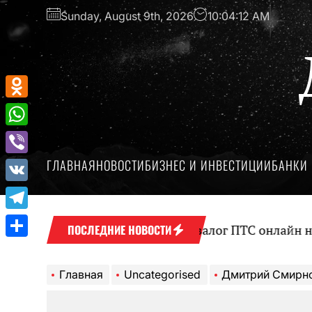
Перейти
Sunday, August 9th, 2026
10:04:13 AM
к
содержимому
Odnoklassniki
WhatsApp
ГЛАВНАЯ
НОВОСТИ
БИЗНЕС И ИНВЕСТИЦИИ
БАНКИ 
Viber
VK
Telegram
Оформление займа под залог ПТС онлайн на карту 
ПОСЛЕДНИЕ НОВОСТИ
Отправить
Главная
Uncategorised
Дмитрий Смирнов, протоиерей — причи