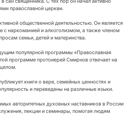
 сан священника. С тех пор он начал активно
ями православной церкви.
ктивной общественной деятельностью. Он является
е с наркоманией и алкоголизмом, а также членом
росам семьи, детей и материнства.
едущим популярной программы «Православная
этой программе протоиерей Смирнов отвечает на
 целом.
убликует книги о вере, семейных ценностях и
опулярность и переведены на различные языки.
амых авторитетных духовных наставников в России
ослужения, лекции и семинары, помогая людям