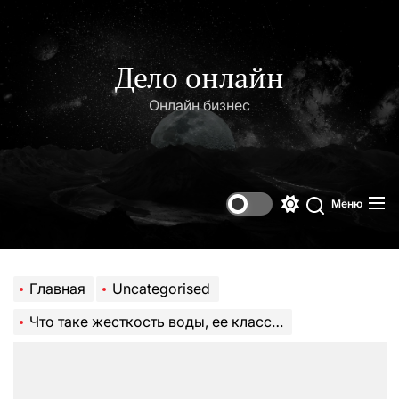
Перейти
к
содержимому
Дело онлайн
Онлайн бизнес
Меню
Переключени
Поиск
цветового
режима
Главная
Uncategorised
Что таке жесткость воды, ее классификация, как определить жесткость и способы умягчить