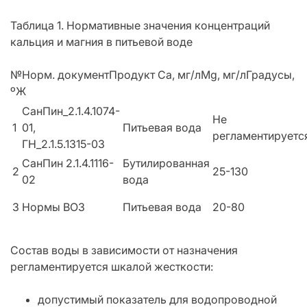
Таблица 1. Нормативные значения концентраций
кальция и магния в питьевой воде
№Норм. документПродукт Са, мг/лMg, мг/лГрадусы,
ºЖ
СанПин_2.1.4.1074-
Не
1
01,
Питьевая вода
регламентируетс
ГН_2.1.5.1315-03
СанПин 2.1.4.1116-
Бутилированная
2
25-130
02
вода
3
Нормы ВОЗ
Питьевая вода
20-80
Состав воды в зависимости от назначения
регламентируется шкалой жесткости:
допустимый показатель для водопроводной