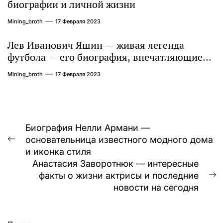
биографии и личной жизни
Mining_broth
17 Февраля 2023
Лев Иванович Яшин — живая легенда
футбола — его биография, впечатляющие
достижения и интересная личная жизнь
Mining_broth
17 Февраля 2023
Навигация
Биография Нелли Армани —
основательница известного модного дома
по
Предыдущая
и иконка стиля
запись:
записям
Анастасия Заворотнюк — интересные
факты о жизни актрисы и последние
С
новости на сегодня
з