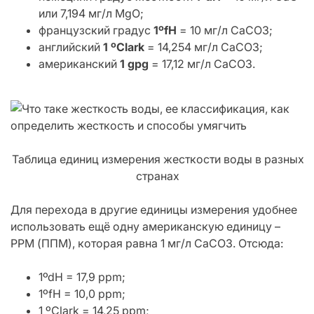
или 7,194 мг/л MgO;
французский градус
1ºfH
= 10 мг/л СаСО3;
английский
1 ºClark
= 14,254 мг/л СаСО3;
американский
1 gpg
= 17,12 мг/л СаСО3.
Таблица единиц измерения жесткости воды в разных
странах
Для перехода в другие единицы измерения удобнее
использовать ещё одну американскую единицу –
PPM (ППМ), которая равна 1 мг/л СаСО3. Отсюда:
1ºdH = 17,9 ppm;
1ºfH = 10,0 ppm;
1 ºClark = 14,25 ppm;