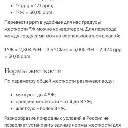
1º gpg = 17,1 ppm;
1ºЖ = 50,05 ppm.
Перевести ррm в удобные для нас градусы
жесткости ºЖ можно конвертером. Для перехода
между градусами можно воспользоваться шкалой:
1 ºЖ = 2,804 ºdH = 3,5 ºClark = 5,005 ºfH = 2,924 gpg
= 50,05ppm.
Нормы жесткости
По параметру общей жесткости различают воду:
мягкую – до 4 ºЖ;
средней жесткости – от 4 до 8 ºЖ;
жесткую – более 8 ºЖ.
Разнообразие природных условий в России не
позволяет установить единые нормы жесткости для