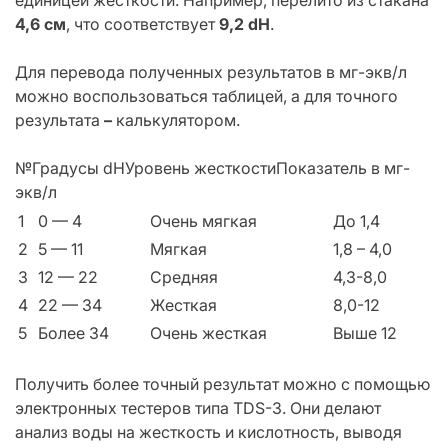
единицей жесткости. Например, перелито из стакана
4,6 см
, что соответствует
9,2 dH
.
Для перевода полученных результатов в мг-экв/л
можно воспользоваться таблицей, а для точного
результата
–
калькулятором.
№Градусы dHУровень жесткостиПоказатель в мг-
экв/л
1
0 — 4
Очень мягкая
До 1,4
2
5 — 11
Мягкая
1,8 – 4,0
3
12 — 22
Средняя
4,3-8,0
4
22 — 34
Жесткая
8,0-12
5
Более 34
Очень жесткая
Выше 12
Получить более точный результат можно с помощью
электронных тестеров типа TDS-3. Они делают
анализ воды на жесткость и кислотность, выводя