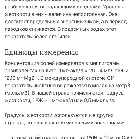
разбавляются выпадающими осадками. Уровень
жесткости в них – величина непостоянная. Она
достигает предельных значений зимой, а в период
паводков снижается. В подземных водах этот
показатель более стабилен.
Единицы измерения
Концентрация солей измеряется в миллиграмм
эквивалентах на литр: 1 мг-экв/л = 20,04 мг Са2+ и
12,16 мг Мg2+. В международной системе СИ
показатель численно выражается в молях на метр3
(моль/м3). В нашей стране применяются градусы
жесткости, 1 ºЖ = 1 мг-экв/л или 0,5 ммоль /л.
Градусы жесткости используются и в других
странах, но различаются числовыми значениями:
немецкий градус жесткости
1ºdH
= 10 мг/л СаО