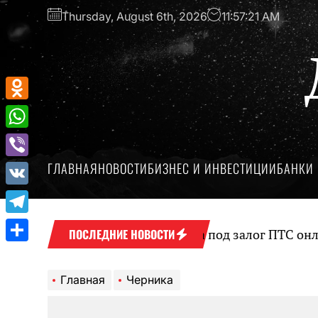
Перейти
Thursday, August 6th, 2026
11:57:21 AM
к
содержимому
Odnoklassniki
WhatsApp
ГЛАВНАЯ
НОВОСТИ
БИЗНЕС И ИНВЕСТИЦИИ
БАНКИ 
Viber
VK
Telegram
Оформление займа под залог ПТС онлайн 
ПОСЛЕДНИЕ НОВОСТИ
Отправить
Главная
Черника