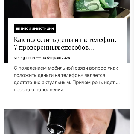
БИЗНЕС И ИНВЕСТИЦИИ
Как положить деньги на телефон:
7 проверенных способов
пополнения счета, как своего, так
Mining_broth
14 Февраля 2026
и чужого гаджета
С появлением мобильной связи вопрос «как
положить деньги на телефон» является
достаточно актуальным. Причем речь идет не
просто о пополнении...