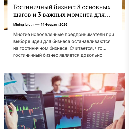
Гостиничный бизнес: 8 основных
шагов и 3 важных момента для
организации и ведения
Mining_broth
14 Февраля 2026
гостиничного бизнеса
Многие новоявленные предприниматели при
выборе идеи для бизнеса останавливаются
на гостиничном бизнесе. Считается, что
гостиничный бизнес является довольно
прибыльной сферой...