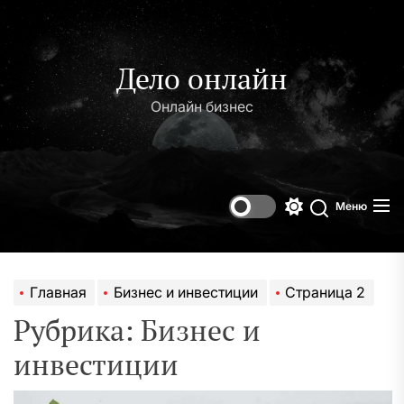
Перейти
к
содержимому
Дело онлайн
Онлайн бизнес
Меню
Переключени
Поиск
цветового
режима
Главная
Бизнес и инвестиции
Страница 2
Рубрика:
Бизнес и
инвестиции