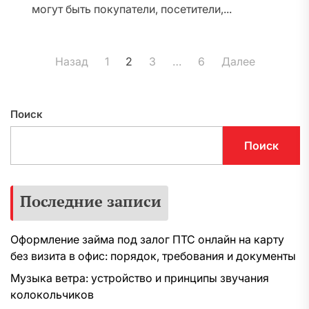
могут быть покупатели, посетители,...
Пагинация
Назад
1
2
3
…
6
Далее
записей
Поиск
Поиск
Последние записи
Оформление займа под залог ПТС онлайн на карту
без визита в офис: порядок, требования и документы
Музыка ветра: устройство и принципы звучания
колокольчиков