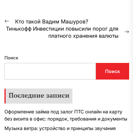
Навигация
Кто такой Вадим Машуров?
Предыдущая
Тинькофф Инвестиции повысили порог для
по
запись:
С
платного хранения валюты
записям
з
Поиск
Поиск
Последние записи
Оформление займа под залог ПТС онлайн на карту
без визита в офис: порядок, требования и документы
Музыка ветра: устройство и принципы звучания