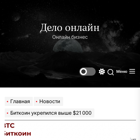
Перейти
к
содержимому
Дело онлайн
Онлайн бизнес
Меню
Переключени
Поиск
цветового
режима
Главная
Новости
Биткоин укрепился выше $21 000