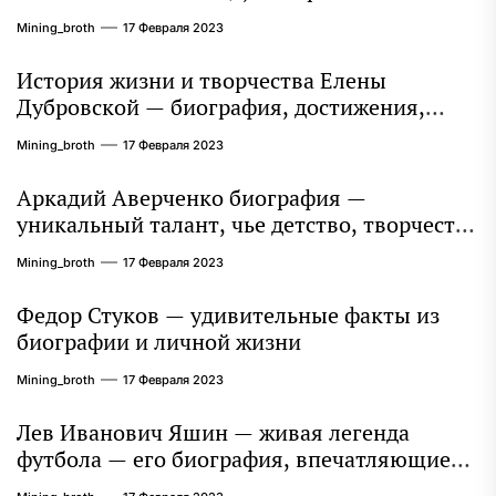
захватывает миллионы сердец
Mining_broth
17 Февраля 2023
История жизни и творчества Елены
Дубровской — биография, достижения,
интересные факты
Mining_broth
17 Февраля 2023
Аркадий Аверченко биография —
уникальный талант, чье детство, творчество
и литературное наследие продолжают
Mining_broth
17 Февраля 2023
восхищать миллионы
Федор Стуков — удивительные факты из
биографии и личной жизни
Mining_broth
17 Февраля 2023
Лев Иванович Яшин — живая легенда
футбола — его биография, впечатляющие
достижения и интересная личная жизнь