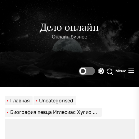
Перейти
к
содержимому
Дело онлайн
Онлайн бизнес
Меню
Переключени
Поиск
цветового
режима
Главная
Uncategorised
Биография певца Иглесиас Хулио — нескончаемые успехи и вечные достижения испанской поп-дивы