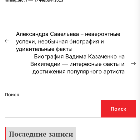
Mining_broth
17 Февраля 2023
Навигация
Александра Савельева – невероятные
успехи, необычная биография и
по
Предыдущая
удивительные факты
запись:
записям
Биография Вадима Казаченко на
Википедии — интересные факты и
С
достижения популярного артиста
з
Поиск
Поиск
Последние записи