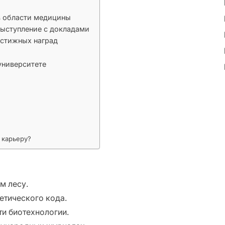
в области медицины
выступление с докладами
естижных наград
университете
 карьеру?
м лесу.
етического кода.
и биотехнологии.