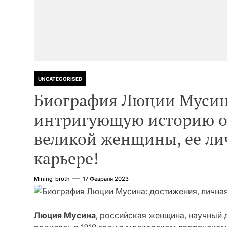
UNCATEGORISED
Биография Люции Мусина
интригующую историю о
великой женщины, ее ли
карьере!
Mining_broth
17 Февраля 2023
Люция Мусина
, российская женщина, научный 