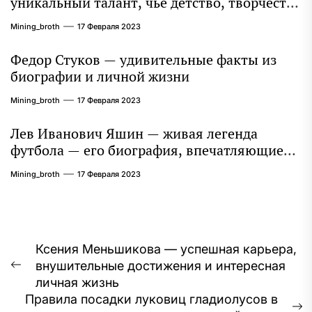
уникальный талант, чье детство, творчество
и литературное наследие продолжают
Mining_broth
17 Февраля 2023
восхищать миллионы
Федор Стуков — удивительные факты из
биографии и личной жизни
Mining_broth
17 Февраля 2023
Лев Иванович Яшин — живая легенда
футбола — его биография, впечатляющие
достижения и интересная личная жизнь
Mining_broth
17 Февраля 2023
Навигация
Ксения Меньшикова — успешная карьера,
внушительные достижения и интересная
по
Предыдущая
личная жизнь
запись:
записям
Правила посадки луковиц гладиолусов в