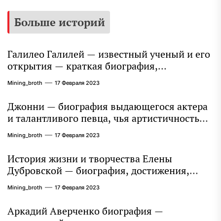
Больше историй
Галилео Галилей — известный ученый и его
открытия — краткая биография,
достижения и вклад в науку
Mining_broth
17 Февраля 2023
Джонни — биография выдающегося актера
и талантливого певца, чья артистичность
захватывает миллионы сердец
Mining_broth
17 Февраля 2023
История жизни и творчества Елены
Дубровской — биография, достижения,
интересные факты
Mining_broth
17 Февраля 2023
Аркадий Аверченко биография —