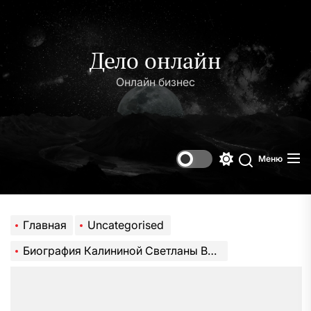
Перейти
к
содержимому
Дело онлайн
Онлайн бизнес
Меню
Переключени
Поиск
цветового
режима
Главная
Uncategorised
Биография Калининой Светланы Викторовны — успешного руководителя ОНФ, славящейся защитой прав граждан и осуществлением социальных проектов