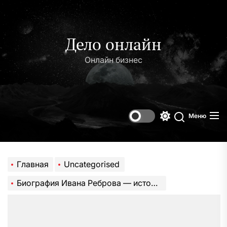
Перейти
к
содержимому
Дело онлайн
Онлайн бизнес
Меню
Переключени
Поиск
цветового
режима
Главная
Uncategorised
Биография Ивана Реброва — история успеха и личного преодоления в футбольной карьере