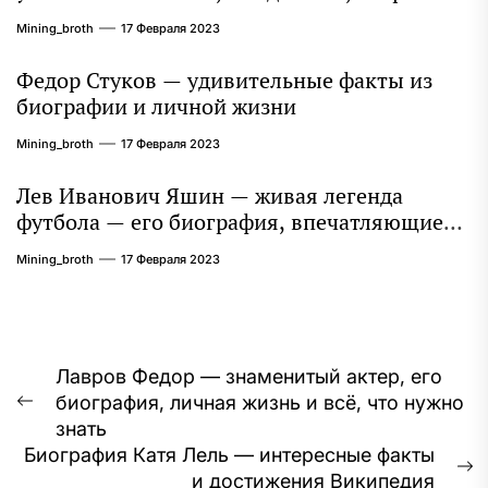
и литературное наследие продолжают
Mining_broth
17 Февраля 2023
восхищать миллионы
Федор Стуков — удивительные факты из
биографии и личной жизни
Mining_broth
17 Февраля 2023
Лев Иванович Яшин — живая легенда
футбола — его биография, впечатляющие
достижения и интересная личная жизнь
Mining_broth
17 Февраля 2023
Навигация
Лавров Федор — знаменитый актер, его
биография, личная жизнь и всё, что нужно
по
Предыдущая
знать
запись:
записям
Биография Катя Лель — интересные факты
С
и достижения Википедия