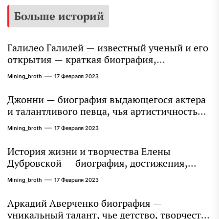
Больше историй
Галилео Галилей — известный ученый и его
открытия — краткая биография,
достижения и вклад в науку
Mining_broth
17 Февраля 2023
Джонни — биография выдающегося актера
и талантливого певца, чья артистичность
захватывает миллионы сердец
Mining_broth
17 Февраля 2023
История жизни и творчества Елены
Дубровской — биография, достижения,
интересные факты
Mining_broth
17 Февраля 2023
Аркадий Аверченко биография —
уникальный талант, чье детство, творчество