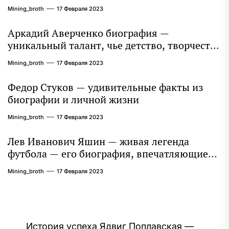
интересные факты
Mining_broth
17 Февраля 2023
Аркадий Аверченко биография —
уникальный талант, чье детство, творчество
и литературное наследие продолжают
Mining_broth
17 Февраля 2023
восхищать миллионы
Федор Стуков — удивительные факты из
биографии и личной жизни
Mining_broth
17 Февраля 2023
Лев Иванович Яшин — живая легенда
футбола — его биография, впечатляющие
достижения и интересная личная жизнь
Mining_broth
17 Февраля 2023
Навигация
История успеха Ядвиг Поплавская —