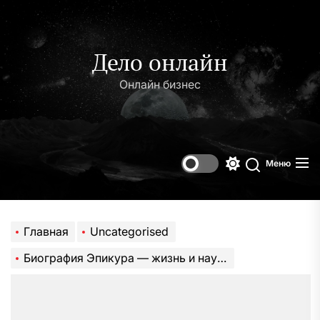
Перейти
к
содержимому
Дело онлайн
Онлайн бизнес
Меню
Переключени
Поиск
цветового
режима
Главная
Uncategorised
Биография Эпикура — жизнь и научная деятельность выдающегося философа-эпикурейца