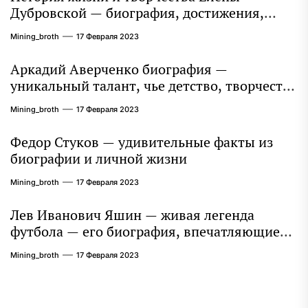
Дубровской — биография, достижения,
интересные факты
Mining_broth
17 Февраля 2023
Аркадий Аверченко биография —
уникальный талант, чье детство, творчество
и литературное наследие продолжают
Mining_broth
17 Февраля 2023
восхищать миллионы
Федор Стуков — удивительные факты из
биографии и личной жизни
Mining_broth
17 Февраля 2023
Лев Иванович Яшин — живая легенда
футбола — его биография, впечатляющие
достижения и интересная личная жизнь
Mining_broth
17 Февраля 2023