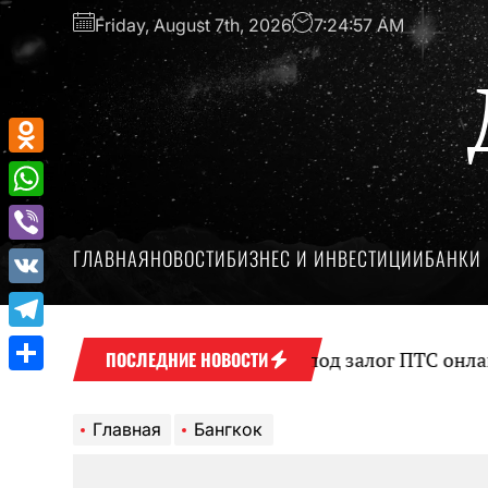
Перейти
Friday, August 7th, 2026
7:24:58 AM
к
содержимому
Odnoklassniki
WhatsApp
ГЛАВНАЯ
НОВОСТИ
БИЗНЕС И ИНВЕСТИЦИИ
БАНКИ 
Viber
VK
Telegram
Оформление займа под залог ПТС онлайн на
ПОСЛЕДНИЕ НОВОСТИ
Отправить
Главная
Бангкок