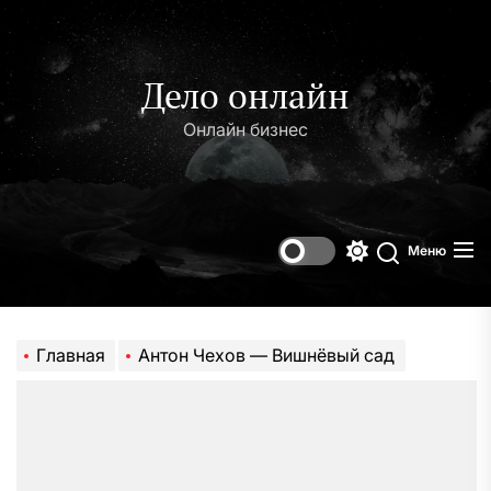
Перейти
к
содержимому
Дело онлайн
Онлайн бизнес
Меню
Переключени
Поиск
цветового
режима
Главная
Антон Чехов — Вишнёвый сад