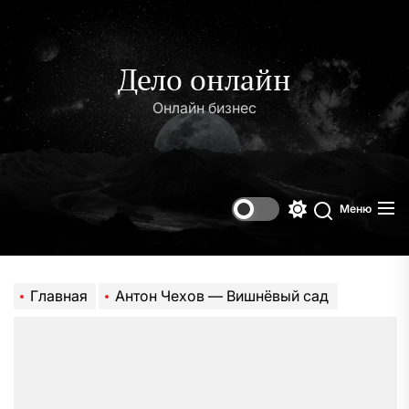
Перейти
к
содержимому
Дело онлайн
Онлайн бизнес
Меню
Переключени
Поиск
цветового
режима
Главная
Антон Чехов — Вишнёвый сад