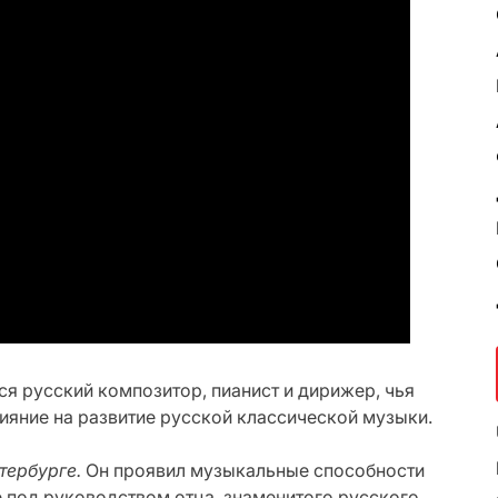
 русский композитор, пианист и дирижер, чья
ияние на развитие русской классической музыки.
етербурге.
Он проявил музыкальные способности
е под руководством отца, знаменитого русского