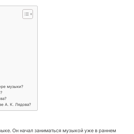
ере музыки?
а?
ова?
е А. К. Лядова?
зыке. Он начал заниматься музыкой уже в раннем