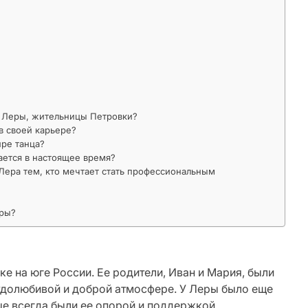
и Леры, жительницы Петровки?
в своей карьере?
ире танца?
ается в настоящее время?
Лера тем, кто мечтает стать профессиональным
еры?
е на юге России. Ее родители, Иван и Мария, были
удолюбивой и доброй атмосфере. У Леры было еще
ые всегда были ее опорой и поддержкой.