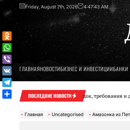
Перейти
Friday, August 7th, 2026
4:47:44 AM
к
содержимому
Odnoklassniki
WhatsApp
ГЛАВНАЯ
НОВОСТИ
БИЗНЕС И ИНВЕСТИЦИИ
БАНКИ 
Viber
VK
Telegram
 без визита в офис: порядок, требования и докумен
ПОСЛЕДНИЕ НОВОСТИ
Отправить
Главная
Uncategorised
Амазонка из Петровки — биография Леры 