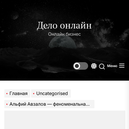
Перейти
к
содержимому
Дело онлайн
Онлайн бизнес
Меню
Переключени
Поиск
цветового
режима
Главная
Uncategorised
Альфий Авзалов — феноменальная жизненная история и невероятные достижения