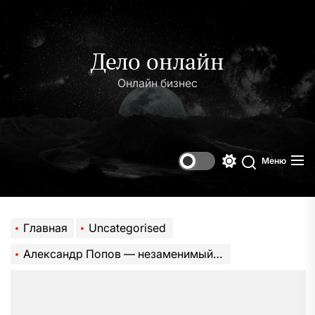
Перейти
к
содержимому
Дело онлайн
Онлайн бизнес
Меню
Переключени
Поиск
цветового
режима
Главная
Uncategorised
Александр Попов — незаменимый ученый и изобретатель, который революционизировал радиосвязь