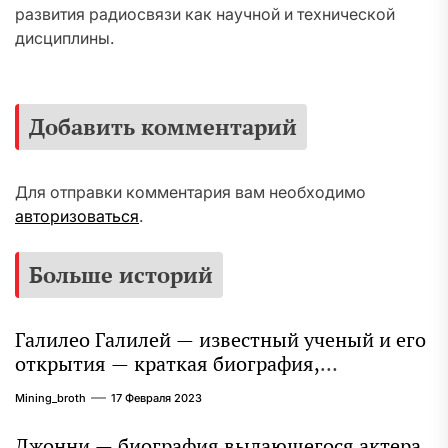
развития радиосвязи как научной и технической
дисциплины.
Добавить комментарий
Для отправки комментария вам необходимо
авторизоваться
.
Больше историй
Галилео Галилей — известный ученый и его
открытия — краткая биография,
достижения и вклад в науку
Mining_broth
17 Февраля 2023
Джонни — биография выдающегося актера