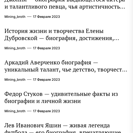
и талантливого певца, чья артистичность
захватывает миллионы сердец
Mining_broth
17 Февраля 2023
История жизни и творчества Елены
Дубровской — биография, достижения,
интересные факты
Mining_broth
17 Февраля 2023
Аркадий Аверченко биография —
уникальный талант, чье детство, творчество
и литературное наследие продолжают
Mining_broth
17 Февраля 2023
восхищать миллионы
Федор Стуков — удивительные факты из
биографии и личной жизни
Mining_broth
17 Февраля 2023
Лев Иванович Яшин — живая легенда
футбола — его биография, впечатляющие