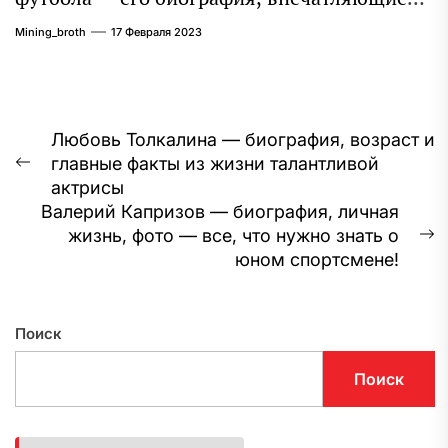
достижения и интересная личная жизнь
Mining_broth
17 Февраля 2023
Навигация
Любовь Толкалина — биография, возраст и
главные факты из жизни талантливой
по
Предыдущая
актрисы
запись:
записям
Валерий Капризов — биография, личная
жизнь, фото — все, что нужно знать о
С
юном спортсмене!
з
Поиск
Поиск