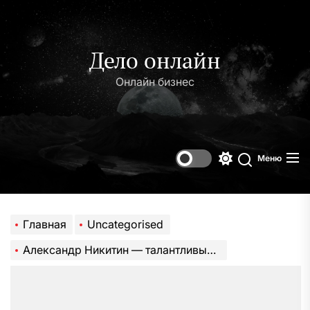
Перейти
к
содержимому
Дело онлайн
Онлайн бизнес
Меню
Переключени
Поиск
цветового
режима
Главная
Uncategorised
Александр Никитин — талантливый актер с уникальной биографией и интересной личной жизнью