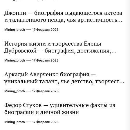
Джонни — биография выдающегося актера
и талантливого певца, чья артистичность
захватывает миллионы сердец
Mining_broth
17 Февраля 2023
История жизни и творчества Елены
Дубровской — биография, достижения,
интересные факты
Mining_broth
17 Февраля 2023
Аркадий Аверченко биография —
уникальный талант, чье детство, творчество
и литературное наследие продолжают
Mining_broth
17 Февраля 2023
восхищать миллионы
Федор Стуков — удивительные факты из
биографии и личной жизни
Mining_broth
17 Февраля 2023