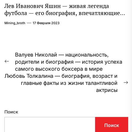
Лев Иванович Яшин — живая легенда
футбола — его биография, впечатляющие
достижения и интересная личная жизнь
Mining_broth
17 Февраля 2023
Навигация
Валуев Николай — национальность,
родители и биография — история успеха
по
Предыдущая
самого высокого боксера в мире
запись:
записям
Любовь Толкалина — биография, возраст и
главные факты из жизни талантливой
С
актрисы
з
Поиск
Поиск