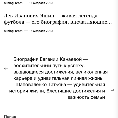
Mining_broth
17 Февраля 2023
Лев Иванович Яшин — живая легенда
футбола — его биография, впечатляющие
достижения и интересная личная жизнь
Mining_broth
17 Февраля 2023
Навигация
Биография Евгении Канаевой —
восхитительный путь к успеху,
по
Предыдущая
выдающиеся достижения, великолепная
записям
запись:
карьера и удивительная личная жизнь
Шаповаленко Татьяна — удивительная
история жизни, блестящие достижения и
С
важность семьи
з
Поиск