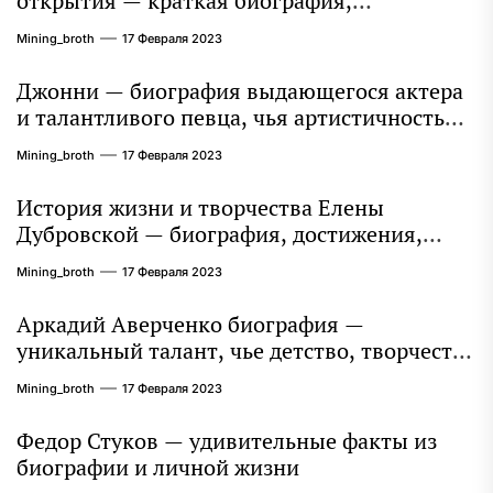
открытия — краткая биография,
достижения и вклад в науку
Mining_broth
17 Февраля 2023
Джонни — биография выдающегося актера
и талантливого певца, чья артистичность
захватывает миллионы сердец
Mining_broth
17 Февраля 2023
История жизни и творчества Елены
Дубровской — биография, достижения,
интересные факты
Mining_broth
17 Февраля 2023
Аркадий Аверченко биография —
уникальный талант, чье детство, творчество
и литературное наследие продолжают
Mining_broth
17 Февраля 2023
восхищать миллионы
Федор Стуков — удивительные факты из
биографии и личной жизни